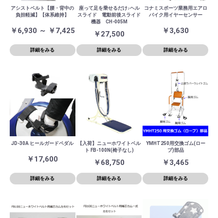
アシストベルト【腰・背中の
座って足を乗せるだけ♪ヘル
コナミスポーツ業務用エアロ
負担軽減】【体系維持】
スライド 電動前後スライド
バイク用イヤーセンサー
機器 CH-005M
￥6,930 ～ ￥7,425
￥3,630
￥27,500
詳細をみる
詳細をみる
詳細をみる
JD-30A ヒールガードペダル
【入荷】ニューホワイトベル
YMHT250用交換ゴム(ロー
ト FB-100N(椅子なし)
プ)部品
￥17,600
￥68,750
￥3,465
詳細をみる
詳細をみる
詳細をみる