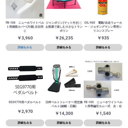
FB-100 ニューホワイトベル
ジャンポリン(マット付き)｜
OIL-900 電動/自走ウォーカ
ト用側面カバー(片側) 左右同
お部屋で楽しむ小さなトラン
ー・ジョギングマシン専用シ
じ
ポリン
リコンスプレー
￥3,960
￥26,235
￥935
詳細をみる
詳細をみる
詳細をみる
SEG9770用ペダルベルト
日秤ベルトトレーナー用交換
FB-100 ニューホワイトベル
ベルト(細幅・広幅)
ト用専編芯カム一式 左・右
￥2,970
￥14,300
￥1,540
詳細をみる
詳細をみる
詳細をみる