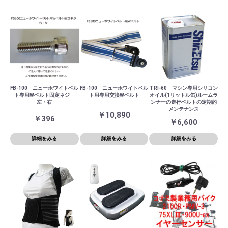
FB-100 ニューホワイトベル
FB-100 ニューホワイトベル
TRI-60 マシン専用シリコン
ト専用Wベルト固定ネジ
ト用専用交換Wベルト
オイル(1リットル缶)ルームラ
左・右
ンナーの走行ベルトの定期的
メンテナンス
￥10,890
￥396
￥6,600
詳細をみる
詳細をみる
詳細をみる