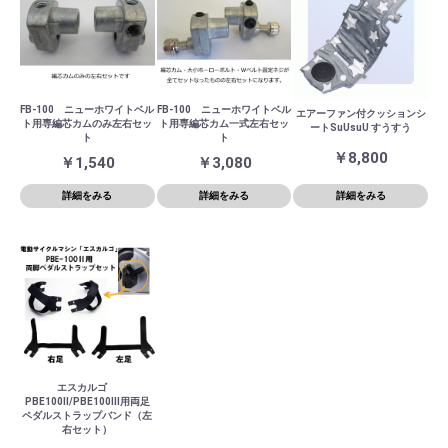
FB-100 ニューホワイトベル
FB-100 ニューホワイトベル
エアーファン付クッションシ
ト用専編芯カムのみ左右セッ
ト用専編芯カム一式左右セッ
ートSuUsuU すうすう
ト
ト
￥8,800
￥1,540
￥3,080
詳細をみる
詳細をみる
詳細をみる
エスカルゴ
PBE100Ⅱ/PBE100Ⅲ用両足
ペダルストラップバンド（左
右セット）