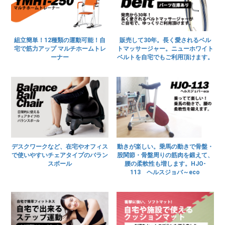
組立簡単！12種類の運動可能！自
販売して30年。長く愛されるベル
宅で筋力アップ マルチホームトレ
トマッサージャー。ニューホワイト
ーナー
ベルトを自宅でもご利用頂けます。
デスクワークなど、在宅やオフィス
動きが楽しい。乗馬の動きで骨盤・
で使いやすいチェアタイプのバラン
股関節・骨盤周りの筋肉を鍛えて、
スボール
腰の柔軟性も増します。HJO-
113 ヘルスジョバ～eco