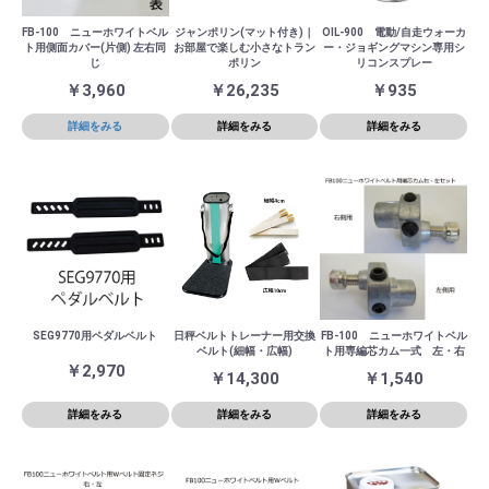
FB-100 ニューホワイトベル
ジャンポリン(マット付き)｜
OIL-900 電動/自走ウォーカ
ト用側面カバー(片側) 左右同
お部屋で楽しむ小さなトラン
ー・ジョギングマシン専用シ
じ
ポリン
リコンスプレー
￥3,960
￥26,235
￥935
詳細をみる
詳細をみる
詳細をみる
SEG9770用ペダルベルト
日秤ベルトトレーナー用交換
FB-100 ニューホワイトベル
ベルト(細幅・広幅)
ト用専編芯カム一式 左・右
￥2,970
￥14,300
￥1,540
詳細をみる
詳細をみる
詳細をみる