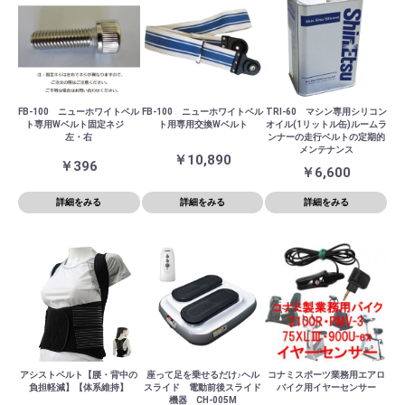
FB-100 ニューホワイトベル
FB-100 ニューホワイトベル
TRI-60 マシン専用シリコン
ト専用Wベルト固定ネジ
ト用専用交換Wベルト
オイル(1リットル缶)ルームラ
左・右
ンナーの走行ベルトの定期的
メンテナンス
￥10,890
￥396
￥6,600
詳細をみる
詳細をみる
詳細をみる
アシストベルト【腰・背中の
座って足を乗せるだけ♪ヘル
コナミスポーツ業務用エアロ
負担軽減】【体系維持】
スライド 電動前後スライド
バイク用イヤーセンサー
機器 CH-005M