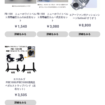
FB-100 ニューホワイトベル
FB-100 ニューホワイトベル
エアーファン付クッションシ
ト用専編芯カムのみ左右セッ
ト用専編芯カム一式左右セッ
ートSuUsuU すうすう
ト
ト
￥8,800
￥1,540
￥3,080
詳細をみる
詳細をみる
詳細をみる
エスカルゴ
PBE100Ⅱ/PBE100Ⅲ用両足
ペダルストラップバンド（左
右セット）
￥3,505
詳細をみる