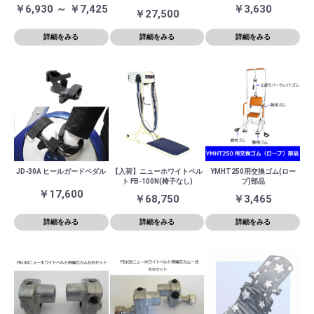
￥6,930 ～ ￥7,425
￥3,630
￥27,500
詳細をみる
詳細をみる
詳細をみる
JD-30A ヒールガードペダル
【入荷】ニューホワイトベル
YMHT250用交換ゴム(ロー
ト FB-100N(椅子なし)
プ)部品
￥17,600
￥68,750
￥3,465
詳細をみる
詳細をみる
詳細をみる