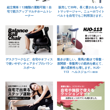
組立簡単！12種類の運動可能！自
販売して30年。長く愛されるベル
宅で筋力アップ マルチホームトレ
トマッサージャー。ニューホワイト
ーナー
ベルトを自宅でもご利用頂けます。
デスクワークなど、在宅やオフィス
動きが楽しい。乗馬の動きで骨盤・
で使いやすいチェアタイプのバラン
股関節・骨盤周りの筋肉を鍛えて、
スボール
腰の柔軟性も増します。HJO-
113 ヘルスジョバ～eco