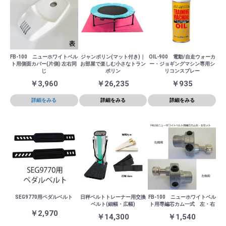
FB-100 ニューホワイトベル
ジャンポリン(マット付き)｜
OIL-900 電動/自走ウォーカ
ト用側面カバー(片側) 左右同
お部屋で楽しむ小さなトラン
ー・ジョギングマシン専用シ
じ
ポリン
リコンスプレー
￥3,960
￥26,235
￥935
詳細をみる
詳細をみる
詳細をみる
SEG9770用ペダルベルト
日秤ベルトトレーナー用交換
FB-100 ニューホワイトベル
ベルト(細幅・広幅)
ト用専編芯カム一式 左・右
￥2,970
￥14,300
￥1,540