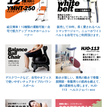
組立簡単！12種類の運動可能！自
販売して30年。長く愛されるベル
宅で筋力アップ マルチホームトレ
トマッサージャー。ニューホワイト
ーナー
ベルトを自宅でもご利用頂けます。
デスクワークなど、在宅やオフィス
動きが楽しい。乗馬の動きで骨盤・
で使いやすいチェアタイプのバラン
股関節・骨盤周りの筋肉を鍛えて、
スボール
腰の柔軟性も増します。HJO-
113 ヘルスジョバ～eco