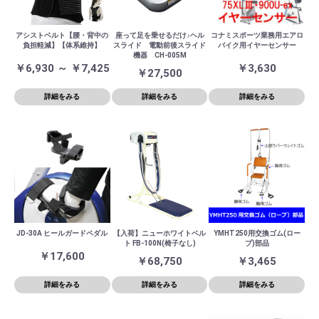
アシストベルト【腰・背中の
座って足を乗せるだけ♪ヘル
コナミスポーツ業務用エアロ
負担軽減】【体系維持】
スライド 電動前後スライド
バイク用イヤーセンサー
機器 CH-005M
￥6,930 ～ ￥7,425
￥3,630
￥27,500
詳細をみる
詳細をみる
詳細をみる
JD-30A ヒールガードペダル
【入荷】ニューホワイトベル
YMHT250用交換ゴム(ロー
ト FB-100N(椅子なし)
プ)部品
￥17,600
￥68,750
￥3,465
詳細をみる
詳細をみる
詳細をみる