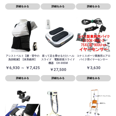
詳細をみる
詳細をみる
詳細をみる
アシストベルト【腰・背中の
座って足を乗せるだけ♪ヘル
コナミスポーツ業務用エアロ
負担軽減】【体系維持】
スライド 電動前後スライド
バイク用イヤーセンサー
機器 CH-005M
￥6,930 ～ ￥7,425
￥3,630
￥27,500
詳細をみる
詳細をみる
詳細をみる