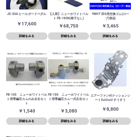
JD-30A ヒールガードペダル
【入荷】ニューホワイトベル
YMHT250用交換ゴム(ロー
ト FB-100N(椅子なし)
プ)部品
￥17,600
￥68,750
￥3,465
詳細をみる
詳細をみる
詳細をみる
FB-100 ニューホワイトベル
FB-100 ニューホワイトベル
エアーファン付クッションシ
ト用専編芯カムのみ左右セッ
ト用専編芯カム一式左右セッ
ートSuUsuU すうすう
ト
ト
￥8,800
￥1,540
￥3,080
詳細をみる
詳細をみる
詳細をみる