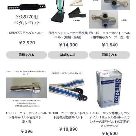
SEG9770用ペダルベルト
日秤ベルトトレーナー用交換
FB-100 ニューホワイトベル
ベルト(細幅・広幅)
ト用専編芯カム一式 左・右
￥2,970
￥14,300
￥1,540
詳細をみる
詳細をみる
詳細をみる
FB-100 ニューホワイトベル
FB-100 ニューホワイトベル
TRI-60 マシン専用シリコン
ト専用Wベルト固定ネジ
ト用専用交換Wベルト
オイル(1リットル缶)ルームラ
左・右
ンナーの走行ベルトの定期的
メンテナンス
￥10,890
￥396
￥6,600