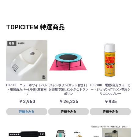
TOPICITEM
特選商品
FB-100 ニューホワイトベル
ジャンポリン(マット付き)｜
OIL-900 電動/自走ウォーカ
ト用側面カバー(片側) 左右同
お部屋で楽しむ小さなトラン
ー・ジョギングマシン専用シ
じ
ポリン
リコンスプレー
￥3,960
￥26,235
￥935
詳細をみる
詳細をみる
詳細をみる