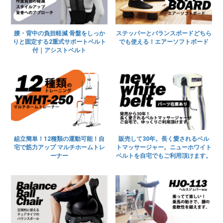
腰・背中の負担軽減 骨盤をしっか
ステッパーとバランスボードどちら
りと固定する2重式サポートベルト
でも使える！エアーソフトボード
付｜アシストベルト
組立簡単！12種類の運動可能！自
販売して30年。長く愛されるベル
宅で筋力アップ マルチホームトレ
トマッサージャー。ニューホワイト
ーナー
ベルトを自宅でもご利用頂けます。