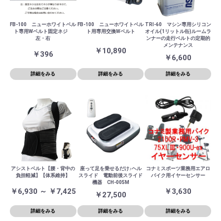
FB-100 ニューホワイトベル
FB-100 ニューホワイトベル
TRI-60 マシン専用シリコン
ト専用Wベルト固定ネジ
ト用専用交換Wベルト
オイル(1リットル缶)ルームラ
左・右
ンナーの走行ベルトの定期的
メンテナンス
￥10,890
￥396
￥6,600
詳細をみる
詳細をみる
詳細をみる
アシストベルト【腰・背中の
座って足を乗せるだけ♪ヘル
コナミスポーツ業務用エアロ
負担軽減】【体系維持】
スライド 電動前後スライド
バイク用イヤーセンサー
機器 CH-005M
￥6,930 ～ ￥7,425
￥3,630
￥27,500
詳細をみる
詳細をみる
詳細をみる