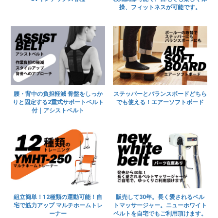
操、フィットネスが可能です。
腰・背中の負担軽減 骨盤をしっか
ステッパーとバランスボードどちら
りと固定する2重式サポートベルト
でも使える！エアーソフトボード
付｜アシストベルト
組立簡単！12種類の運動可能！自
販売して30年。長く愛されるベル
宅で筋力アップ マルチホームトレ
トマッサージャー。ニューホワイト
ーナー
ベルトを自宅でもご利用頂けます。