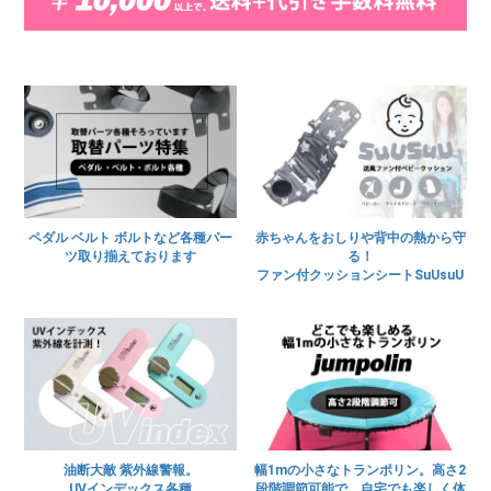
ペダル ベルト ボルトなど各種パー
赤ちゃんをおしりや背中の熱から守
ツ取り揃えております
る！
ファン付クッションシートSuUsuU
油断大敵 紫外線警報。
幅1mの小さなトランポリン。高さ2
UVインデックス各種
段階調節可能で、自宅でも楽しく体